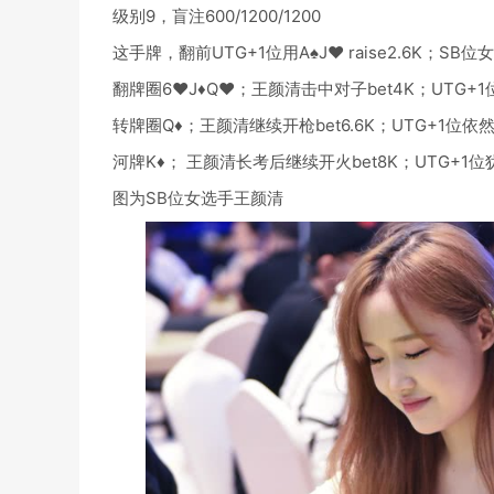
级别9，盲注600/1200/1200
这手牌，翻前UTG+1位用A♠J♥ raise2.6K；SB位
翻牌圈6♥J♦Q♥；王颜清击中对子bet4K；UTG+1位c
转牌圈Q♦；王颜清继续开枪bet6.6K；UTG+1位依然c
河牌K♦； 王颜清长考后继续开火bet8K；UTG+1
图为SB位女选手王颜清