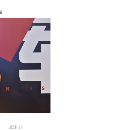
。
散！
底注:2K