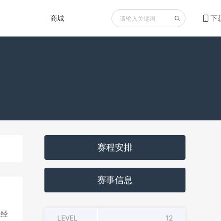
商城
下
赛程安排
赛事信息
，经
LEVEL
12