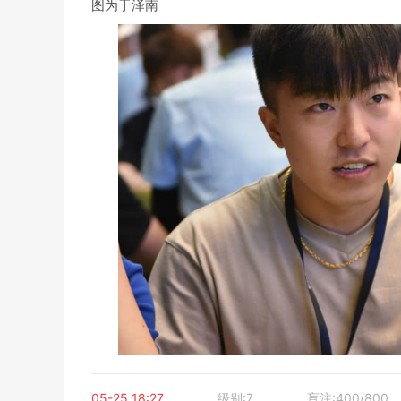
图为于泽南
05-25 18:27
级别:7
盲注:400/800