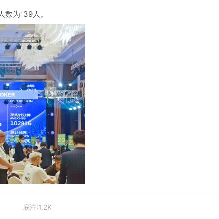
人数为139人。
底注:1.2K