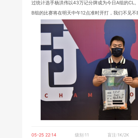
过统计选手杨洪伟以43万记分牌成为今日A组的CL
B组的比赛将在明天中午12点准时开打，我们不见不
05-25 22:14
级别:11
盲注:1K/2K