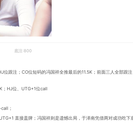
底注:800
all；HJ位跟注；CO位短码的冯国祥全推最后的11.5K；前面三人全部跟
；HJ位、UTG+1位call
call；
♥；UTG+1 直接盖牌；冯国祥则是遗憾出局，于泽南凭借两对成功吃下