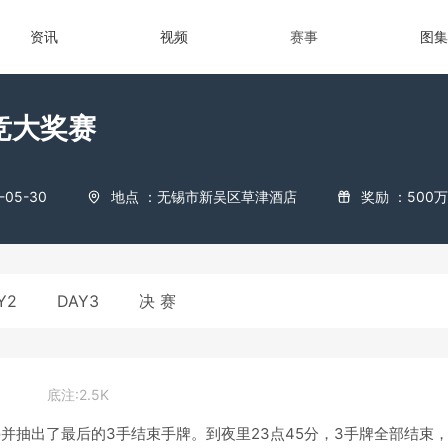
资讯
视频
赛事
图集
竞大奖赛
-05-30
地点 ：无锡市新吴区草津酒店
奖励 ：500万
Y2
DAY3
决 赛
底注:2.5K
停并抽出了最后的3手结束手牌。到夜里23点45分，3手牌全部结束