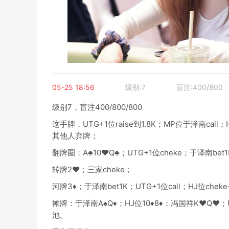
05-25 18:56
级别:7
盲注:400/800
级别7，盲注400/800/800
这手牌，UTG+1位raise到1.8K；MP位于泽南c
其他人弃牌；
翻牌圈；A♣10♥Q♣；UTG+1位cheke；于泽南bet1K
转牌2♥；三家cheke；
河牌3♦；于泽南bet1K；UTG+1位call；HJ位cheke-
摊牌：于泽南A♠Q♦；HJ位10♦8♦；冯国祥K♥Q
池。