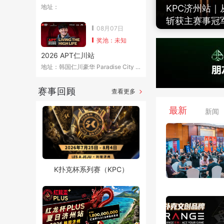
地址：
KPC济州站
斩获主赛事冠
08月07日
奖池：未知
2026 APT仁川站
地址：韩国仁川豪华 Paradise City 娱乐度假
赛事回顾
查看更多
最新
新闻
K扑克杯系列赛（KPC）