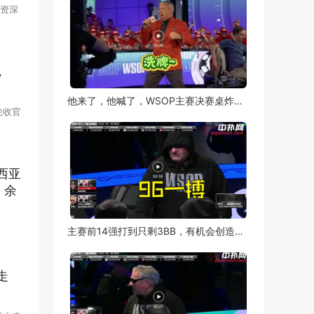
资深
说，司
赛
，
他来了，他喊了，WSOP主赛决赛桌炸了，Bruce Buffer跨界开场，燃爆了~
轮收官
，为晋
快速
来西亚
，余
共46人
主赛前14强打到只剩3BB，有机会创造奇迹吗？
女士获得
州冠
随本场赛
走