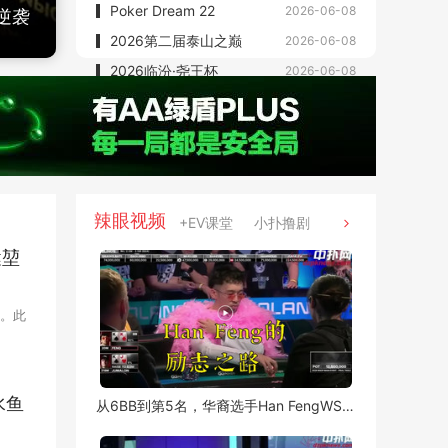
Poker Dream 22
2026-06-08
逆袭
从倒数第2到正数第2，华人选手Han Feng在
2026第二届泰山之巅
2026-06-08
2026临汾·尧王杯
2026-06-08
辣眼视频
+EV课堂
小扑撸剧
健堃
。此
次完成
接决定
水鱼
从6BB到第5名，华裔选手Han FengWSOP主赛FT的逆袭之路（1）