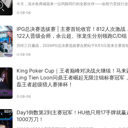
今天，淡水鱼商城迎来一位同路同行的全新伙伴——由智力竞技行业
从业者司文打造的文创品牌RANGE，正式上架开售！对很多鱼友来
08-06
文这个名字并不陌生。十余年间，他深耕智力竞技领域，横跨媒体、
事、解说、纪录片创作等多个方向，亲历过行业的高
IPG总决赛选拔赛 | 主赛首轮收官！812人次激战
122人晋级会师，余云超、张龙生分别领跑C/D组
历经三日鏖战，2026IPG总决赛选拔赛合肥站于8月5日迎来主赛首
之战。当日赛程紧凑而激烈，C组与D组（快速）两大组别相继开打
08-06
级名额展开最后争夺。与此同时，单日精英赛、高记分锦标赛、中型
锦标赛、大湖名城锦标赛、2-7单次换牌挑战赛及极速
King Poker Cup｜王者巅峰对决战火继续！马
Ling Tien Loon问鼎王者崛起无限注锦标赛冠军
磊王者超级猎人赛捧杯！
在8月4日进行的KPokerCup赛事#55：无限注德州（NLH）中，总
08-06
次参赛，创造了1943.1万KRW的奖池。来自中国的ZhaoXueying
了冠军，以及691.1万KRW的冠军奖金！无限注德州决赛桌无限注德
军：ZhaoXueying这一场赛事为KPokerCup系列赛收官之战。伴
Day1倒数第2到主赛冠军！HU他只用17手牌就赢
事落下帷
1000万刀！