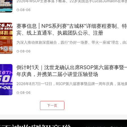
2026年WSOP主赛事落下帷幕。22岁美国选手LucasJumalon在
败芬兰人LauriSaaskilahti，拿下冠军及1000万刀奖金。这场胜利
08-06
历史上第二年轻的WSOP主赛事冠军，仅次于2009年21岁夺冠的
JoeCada。从18万到1000万进入今年主赛之前，Jumalon的现场
奖金仅为180,888刀
赛事信息 | NPS系列赛“古城杯”详细赛程赛制、
宾、线上直通车、执裁团队公示、注册
为深入推动体旅深度融合，践行“办好一场赛、带火一座城”理念，由
育和体育局主办的【扑克系列赛】，将于【8月13-8月17】在沭东
08-06
重举办。本次赛事依托莒县三千年莒文化底蕴与优质文旅资源，以“
+文旅”为核心，打造高规格、专业化、沉浸
倒计时1天｜沈世龙确认出席RSOP第六届赛事暨
年庆典，并携第二届小讲堂压轴登场
2026年8月7日—12日，RSOP第六届赛事暨品牌一周年庆典，落地
滨；山东东营皇冠假日酒店。倒计时1天开赛，沈世龙第二届小讲堂
08-06
来。主讲人介绍沈世龙，国际扑克职业选手，拥有6个CPG（含CCL
冠军，3个IPG（含黄山杯）附赛冠军。他对扑克游戏有着
下一页