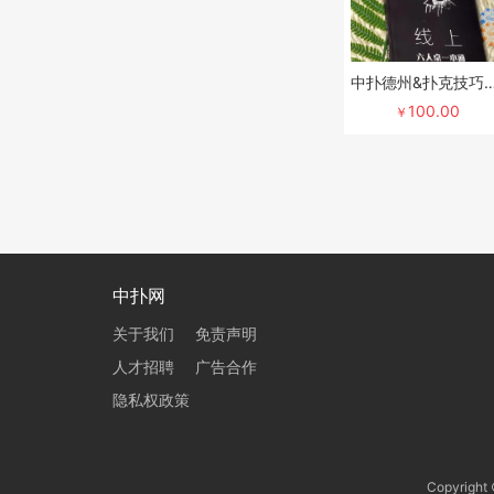
中扑德州&扑克技巧-精装版《线上六
100.00
￥
中扑网
关于我们
免责声明
人才招聘
广告合作
隐私权政策
Copyrig