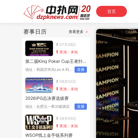
首页
赛事日历
查看更多
07月28日
奖池：未知
第二届King Poker Cup王者扑克系列赛
地址：韩国济州岛Les A 利升济州
直播
08月02日
奖池：未知
2026IPG总决赛选拔赛
地址：合肥元一希尔顿酒店
直播
08月05日
奖池：未知
WSOP线上金手链系列赛