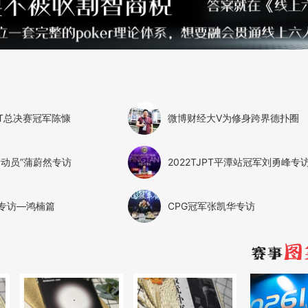
PT总决赛冠军陈慷
微博财经大V为修身跨界德扑圈
运动员”蒲蔚然专访
2022TJPT平潭站冠军刘勇峰专
专访—鸿楠篇
CPG冠军张凯华专访