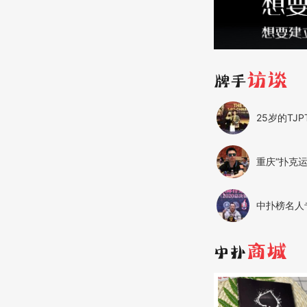
25岁的TJ
重庆“扑克
中扑榜名人