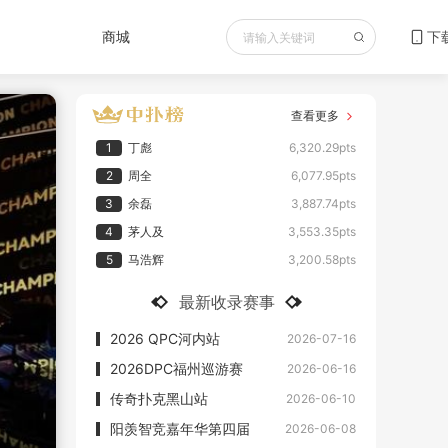
商城
下
查看更多
1
丁彪
6,320.29pts
2
周全
6,077.95pts
3
余磊
3,887.74pts
4
茅人及
3,553.35pts
5
马浩辉
3,200.58pts
最新收录赛事
2026 QPC河内站
2026-07-16
2026DPC福州巡游赛
2026-06-16
传奇扑克黑山站
2026-06-10
阳羡智竞嘉年华第四届
2026-06-08