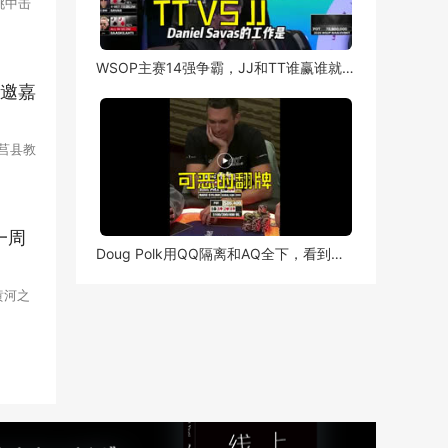
单挑中击
让他成为
锦标赛总
WSOP主赛14强争霸，JJ和TT谁赢谁就领先了，这压力实在太大~
特邀嘉
莒县教
大酒店隆
体育
一周
Doug Polk用QQ隔离和AQ全下，看到翻牌立马“翻脸”
黄河之
压轴袭
）附赛