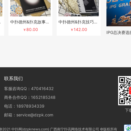
人桌一本通》
中扑德州&扑克故事-精装版<揭秘全球最贵单挑内幕》 身家过亿的银行家向扑克圈最牛的牌手”联盟帮“下战书的传奇故事
中扑德州&扑克技巧-精装版（最优扑克玩法》
80.00
142.00
￥
￥
IPG总决赛
联系我们
客服咨询QQ：470416432
商务合作QQ：1652185248
电话：18978934339
下
邮箱：service@dzpk.com
ht ©2021 中扑网(dzpknews.com) 广西南宁扑讯网络技术有限公司 ©版权所有