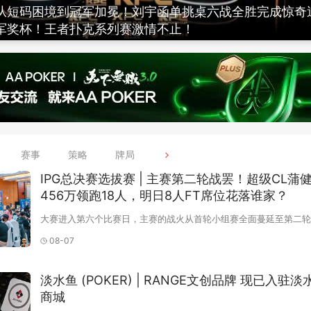
｜从短码困境到冠军加冕！刘宇函单挑桌六战全胜完成惊奇
军奖杯！王者扑克系列赛激情不止！
赛事
策略
牌局
IPG总决赛选拔赛 | 主赛第二轮战罢！超级CL蒲
456万领跑18人，明日8人FT席位花落谁家？
大赛进入第六个比赛日，主赛的战火从首轮小组赛全面蔓延至第二轮
前从A、B、C、D四个组别中突出重围的122位晋级好手，在当日首
08-07
胜利会师，重新集结于同一赛场。122人同场竞技，每一手牌都将直
命运走向，第二轮争夺在万众期待中正式拉开大幕
淡水鱼 (POKER) | RANGE文创品牌 现已入驻淡
商城