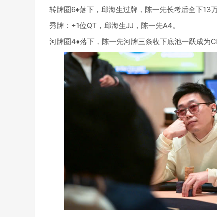
转牌圈6♦落下，邱海生过牌，陈一先长考后全下13
秀牌：+1位QT，邱海生JJ，陈一先A4。
河牌圈4♦落下，陈一先河牌三条收下底池一跃成为C