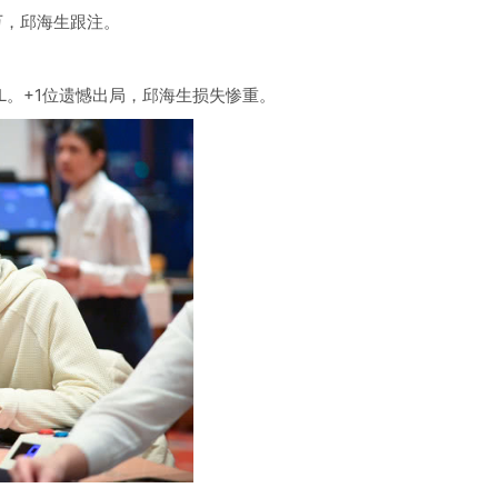
万，邱海生跟注。
L。+1位遗憾出局，邱海生损失惨重。