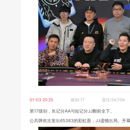
01-03 20:25
级别:17
盲注:5K/10K
第17级别，长记分AA与短记分JJ翻前全下。
公共牌依次发出65383的彩虹面，JJ遗憾出局。开