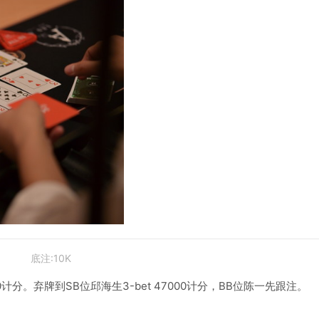
底注:10K
分。弃牌到SB位邱海生3-bet 47000计分，BB位陈一先跟注。