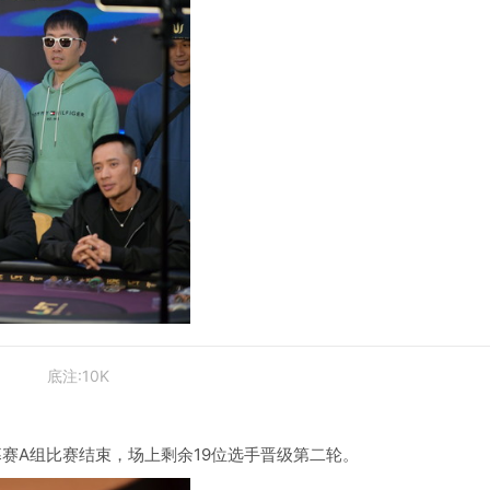
底注:10K
幕赛A组比赛结束，场上剩余19位选手晋级第二轮。