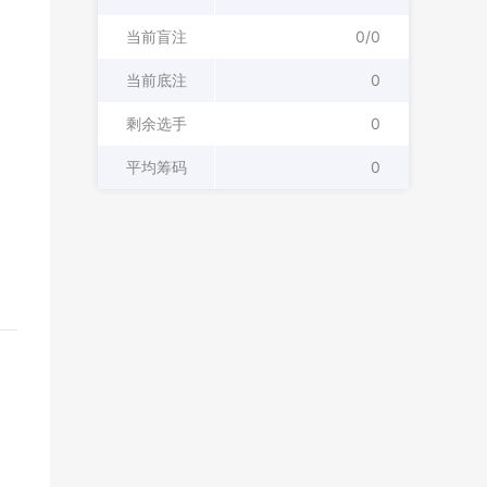
当前盲注
0/0
当前底注
0
剩余选手
0
平均筹码
0