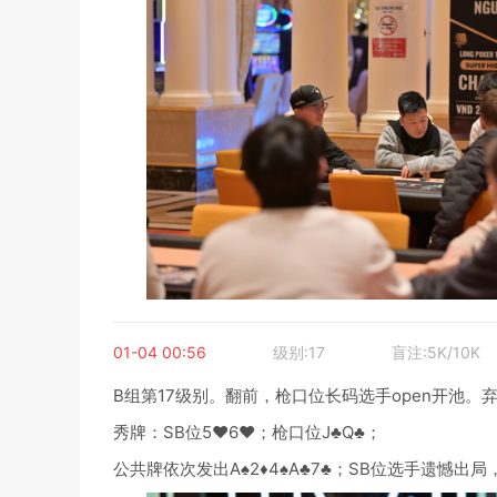
01-04 00:56
级别:17
盲注:5K/10K
B组第17级别。翻前，枪口位长码选手open开池。弃
秀牌：SB位5♥6♥；枪口位J♣Q♣；
公共牌依次发出A♠2♦4♠A♣7♣；SB位选手遗憾出