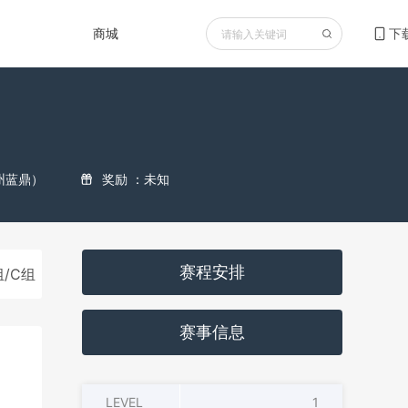
商城
下
州蓝鼎）
奖励 ：未知
赛程安排
组/C组（快速）
主赛第一轮D组
主赛第一轮E组/F组
赛事信息
LEVEL
1