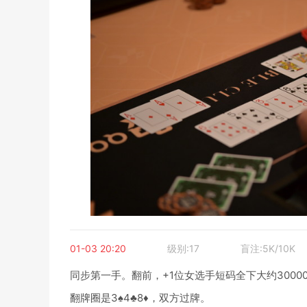
01-03 20:20
级别:17
盲注:5K/10K
同步第一手。翻前，+1位女选手短码全下大约30000计
翻牌圈是3♠4♣8♦，双方过牌。