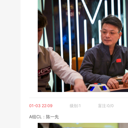
01-03 22:09
级别:1
盲注:0/0
A组CL：陈一先