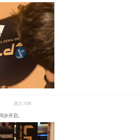
底注:10K
，同步开启。