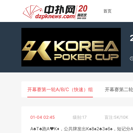
首页
开幕赛第一轮A/B/C（快速）组
开幕赛第二轮
01-04 02:45
级别:17
盲注:5K/10K
A♣T♣跑A♥K♦，公共牌发出K♠8♠2♣3♠6♠，