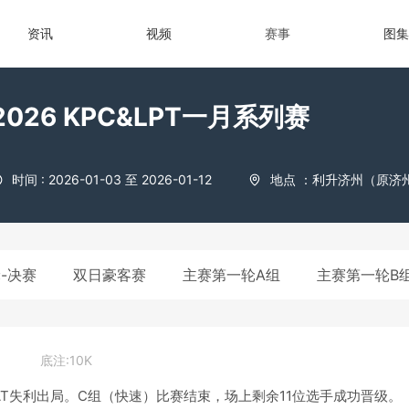
资讯
视频
赛事
图集
2026 KPC&LPT一月系列赛
时间 : 2026-01-03 至 2026-01-12
地点 ：利升济州（原济
-决赛
双日豪客赛
主赛第一轮A组
主赛第一轮B
底注:10K
短记分AT失利出局。C组（快速）比赛结束，场上剩余11位选手成功晋级。