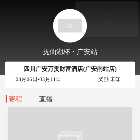
抚仙湖杯・广安站
四川广安万贯财富酒店(广安南站店)
03月06日-03月11日
奖励 未知
赛程
直播