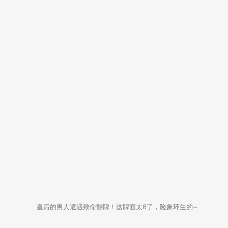
皇后的男人遭遇致命翻牌！这牌面太6了，险象环生的~