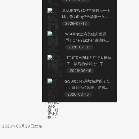
刻
章聪雅在WSOP主赛最后一手
牌，作为Day7全场唯一女
性，她战到了最后一刻~
2026-07-16
WSOP女士赛的经典抛硬
币！Chen Lizhen遭遇绝杀
河牌~
2026-07-01
TT在有A的牌面打得太被动
了，最后的偷鸡太牛了~
2026-06-15
在SB位分心用垃圾牌跟了全
下，裁判说必须跟，结果让
人咋舌~
2026-06-15
2026年06月29日发布