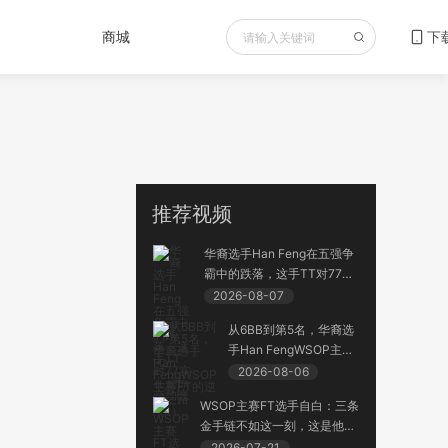
商城
下
推荐视频
华裔选手Han Feng在五强争
霸中的跌落，这手TT对77实
在是惊心动魄
2026-08-07
从6BB到第5名，华裔选
手Han FengWSOP主赛
FT的逆袭之路（1）
2026-08-06
WSOP主赛FT选手自白：三条
金手链不如这一刻，这是他们
吹一辈子、传一辈子的封神时
2026-07-21