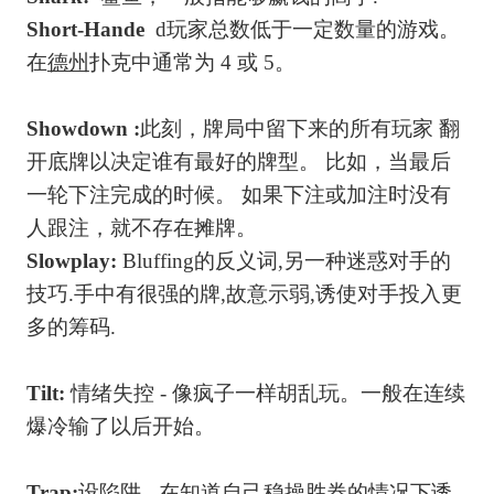
Short-Hande
d玩家总数低于一定数量的游戏。
在
德州
扑克中通常为 4 或 5。
Showdown :
此刻，牌局中留下来的所有玩家 翻
开底牌以决定谁有最好的牌型。 比如，当最后
一轮下注完成的时候。 如果下注或加注时没有
人跟注，就不存在摊牌。
Slowplay:
Bluffing的反义词,另一种迷惑对手的
技巧.手中有很强的牌,故意示弱,诱使对手投入更
多的筹码.
Tilt:
情绪失控 - 像疯子一样胡乱玩。一般在连续
爆冷输了以后开始。
Trap:
设陷阱 - 在知道自己稳操胜券的情况下诱