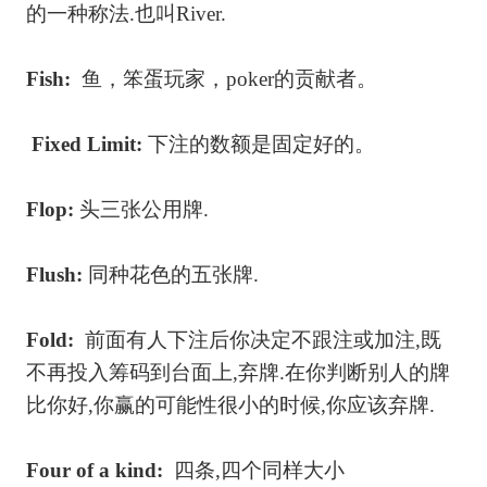
的一种称法.也叫River.
Fish:
鱼，笨蛋玩家，poker的贡献者。
Fixed Limit:
下注的数额是固定好的。
Flop:
头三张公用牌.
Flush:
同种花色的五张牌.
Fold:
前面有人下注后你决定不跟注或加注,既
不再投入筹码到台面上,弃牌.在你判断别人的牌
比你好,你赢的可能性很小的时候,你应该弃牌.
Four of a kind:
四条,四个同样大小