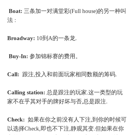
Boat:
三条加一对满堂彩(Full house)的另一种叫
法 :
Broadway:
10到A的一条龙.
Buy-In:
参加锦标赛的费用。
Call:
跟注,投入和前面玩家相同数额的筹码.
Calling station:
总是跟注的玩家.这一类型的玩
家不在乎其对手的牌好坏与否,总是跟注.
Check:
如果在你之前没有人下注,到你的时候可
以选择Check,即也不下注,静观其变.但如果在你