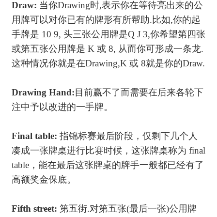
Draw:
当你Drawing时,表示你在等待亮出来的公
用牌可以对你已有的牌形有所帮助.比如,你的起
手牌是 10 9, 头三张公用牌是Q J 3,你希望第四张
或第五张公用牌是 K 或 8, 从而你可形成一条龙.
这种情况你就是在Drawing,K 或 8就是你的Draw.
Drawing Hand:
目前赢不了而需要在后来各轮下
注中予以改进的一手牌。
Final table:
指锦标赛最后阶段，仅剩下几个人
凑成一张牌桌进行比赛时候，这张牌桌称为 final
table，能在最后这张牌桌的牌手一般都已经有了
高额奖金保底。
Fifth street:
第五街.对第五张(最后一张)公用牌