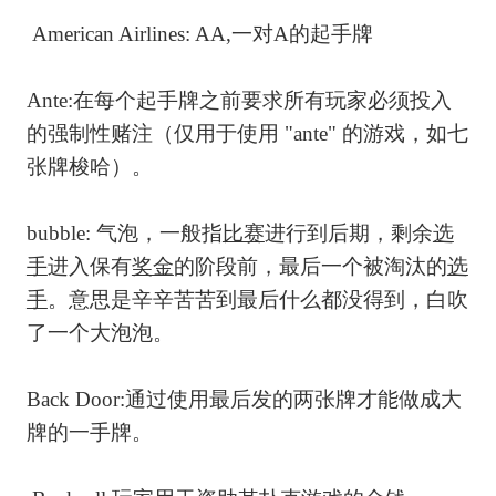
American Airlines: AA,一对A的起手牌
Ante:在每个起手牌之前要求所有玩家必须投入
的强制性赌注（仅用于使用 "ante" 的游戏，如七
张牌梭哈）。
bubble: 气泡，一般指
比赛
进行到后期，剩余
选
手
进入保有
奖金
的阶段前，最后一个被淘汰的
选
手
。意思是辛辛苦苦到最后什么都没得到，白吹
了一个大泡泡。
Back Door:通过使用最后发的两张牌才能做成大
牌的一手牌。