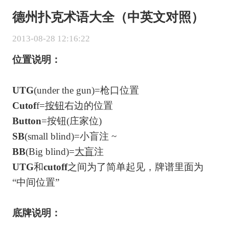
德州扑克术语大全（中英文对照）
2013-08-28 12:16:22
位置说明：
UTG
(under the gun)=枪口位置
Cutof
f=
按钮
右边的位置
Button
=按钮(庄家位)
SB
(small blind)=小盲注 ~
BB
(Big blind)=
大盲
注
UTG
和
cutoff
之间为了简单起见，牌谱里面为
“中间位置”
底牌说明：