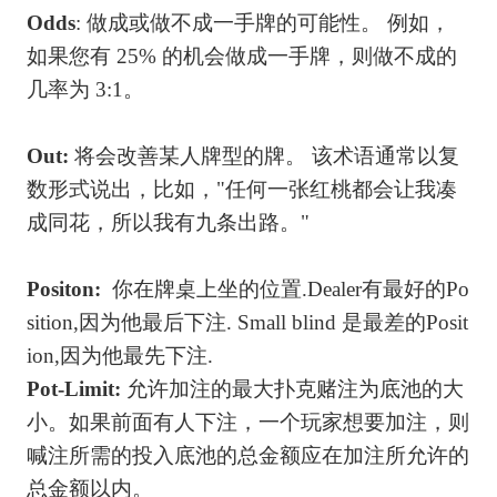
Odds
: 做成或做不成一手牌的可能性。 例如，
如果您有 25% 的机会做成一手牌，则做不成的
几率为 3:1。
Out:
将会改善某人牌型的牌。 该术语通常以复
数形式说出，比如，"任何一张红桃都会让我凑
成同花，所以我有九条出路。"
Positon:
你在牌桌上坐的位置.Dealer有最好的Po
sition,因为他最后下注. Small blind 是最差的Posit
ion,因为他最先下注.
Pot-Limit:
允许加注的最大扑克赌注为底池的大
小。如果前面有人下注，一个玩家想要加注，则
喊注所需的投入底池的总金额应在加注所允许的
总金额以内。