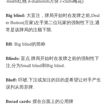
-hearts红桃 d-diamonds方块 c-clubs梅花)
Big blind:
大盲注，牌局开始时在发牌之前,Deal
er Button(庄家)左手第二位玩家的强制性下注,通
常是该牌局的注额下限.
BB
: Big blind的简称
Blinds:
盲点.牌局开始时在发牌之前的强制性下
注,分为Small blind和Big blind.
Bluff:
吓唬.下注或加注的目的是希望让对手产生
误判从而弃牌.
Borad cards:
摆在台面上的公用牌