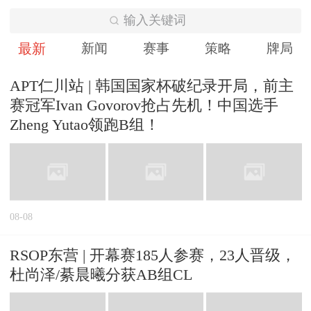
输入关键词
最新
新闻
赛事
策略
牌局
APT仁川站 | 韩国国家杯破纪录开局，前主
赛冠军Ivan Govorov抢占先机！中国选手
Zheng Yutao领跑B组！
08-08
RSOP东营 | 开幕赛185人参赛，23人晋级，
杜尚泽/綦晨曦分获AB组CL