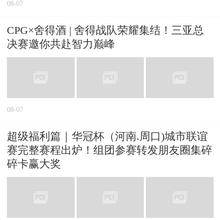
08-07
CPG×舍得酒 | 舍得战队荣耀集结！三亚总
决赛邀你共赴智力巅峰
08-07
超级福利篇｜华冠杯（河南.周口)城市联谊
赛完整赛程出炉！组团参赛转发朋友圈集碎
碎卡赢大奖