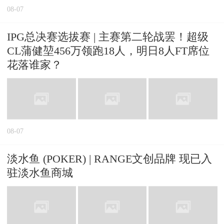
08-07
IPG总决赛选拔赛 | 主赛第二轮战罢！超级
CL蒲健堃456万领跑18人，明日8人FT席位
花落谁家？
08-07
淡水鱼 (POKER) | RANGE文创品牌 现已入
驻淡水鱼商城