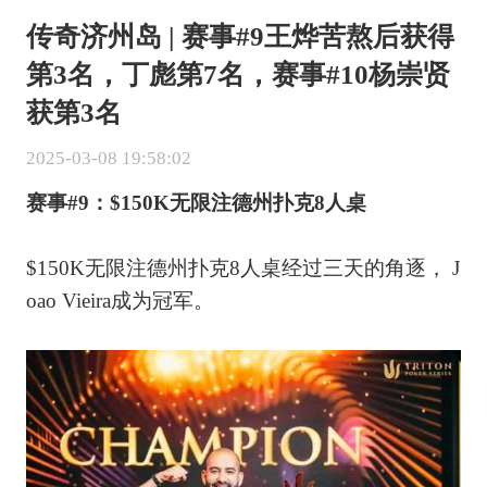
传奇济州岛 | 赛事#9王烨苦熬后获得
第3名，丁彪第7名，赛事#10杨崇贤
获第3名
2025-03-08 19:58:02
赛事#9：$150K无限注德州扑克8人桌
$150K无限注德州扑克8人桌经过三天的角逐， J
oao Vieira成为冠军。