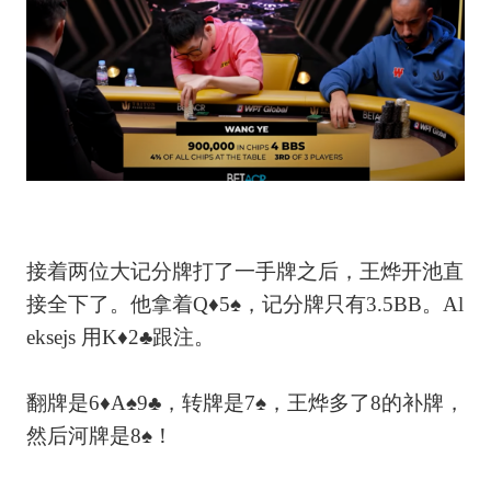
接着两位大记分牌打了一手牌之后，王烨开池直
接全下了。他拿着Q♦5♠，记分牌只有3.5BB。Al
eksejs 用K♦2♣跟注。
翻牌是6♦A♠9♣，转牌是7♠，王烨多了8的补牌，
然后河牌是8♠！