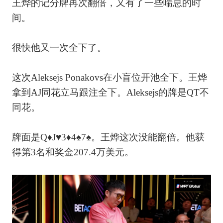
王烨的记分牌再次翻倍，又有了一些喘息的时
间。
很快他又一次全下了。
这次Aleksejs Ponakovs在小盲位开池全下。王烨
拿到AJ同花立马跟注全下。Aleksejs的牌是QT不
同花。
牌面是Q♦J♥3♦4♠7♠。王烨这次没能翻倍。他获
得第3名和奖金207.4万美元。