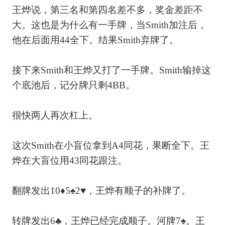
王烨说，第三名和第四名差不多，奖金差距不
大。这也是为什么有一手牌，当Smith加注后，
他在后面用44全下。结果Smith弃牌了。
接下来Smith和王烨又打了一手牌。Smith输掉这
个底池后，记分牌只剩4BB。
很快两人再次杠上。
这次Smith在小盲位拿到A4同花，果断全下。王
烨在大盲位用43同花跟注。
翻牌发出10♦5♠2♥，王烨有顺子的补牌了。
转牌发出6♣，王烨已经完成顺子。河牌7♠。王