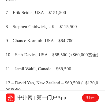
7 – Erik Seidel, USA – $151,500
8 – Stephen Chidwick, UK – $115,500
9 – Chance Kornuth, USA – $84,700
10 – Seth Davies, USA – $68,500 (+$60,000赏金)
11 – Jamil Wakil, Canada – $68,500
12 – David Yan, New Zealand – $60,500 (+$120,0
00赏金)
中扑网 | 第一门户App
打开
13 – Teun Mulder, Netherlands – $60,500 (+$120,