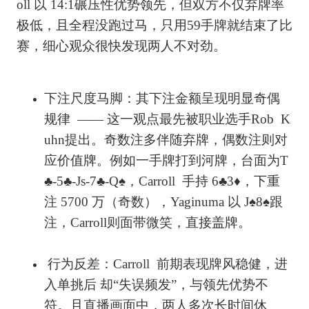
oll 以 14:1碾压性优势领先，但双方不仅弃牌率
极低，且全程没跑过马，只用59手牌就结束了比
赛，细心观众很快发现两人不对劲。
下注尺度马脚：其下注金额呈现明显奇偶
规律 —— 这一观点最先被职业选手Rob K
uhn提出。奇数注多伴随弃牌，偶数注则对
应价值牌。例如一手牌打到河牌，台面为T
♣-5♣-Js-7♣-Q♠，Carroll 手持 6♣3♦，下重
注 5700 万（奇数），Yaginuma 以 J♠8♠跟
注，Carroll则面带微笑，直接盖牌。
行为反差：Carroll 前期表现牌风稳健，进
入单挑后 却“失误频发”，与领先优势不
符。且直播画面中，两人多次长时间休