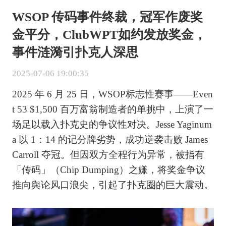
WSOP 传码事件终裁，冠军作废奖
金平分，ClubWPT如约发放奖金，
事件涟漪引扑克人深思
2025-07-06 19:00:35
2025 年 6 月 25 日，WSOP标志性赛事——Even
t 53 $1,500 百万富翁制造者的单挑中，上演了一
场足以载入扑克史的争议性对决。Jesse Yaginum
a 以 1：14 的记分牌劣势，成功逆袭击败 James
Carroll 夺冠。但因双方全程行为异常，被指有
「传码」（Chip Dumping）之嫌，将奖金争议
推向舆论风口浪尖，引起了扑克圈的巨大震动。