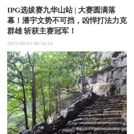
IPG选拔赛九华山站 | 大赛圆满落
幕！潘宇文势不可挡，凶悍打法力克
群雄 斩获主赛冠军！
2025-08-01 00:34:34