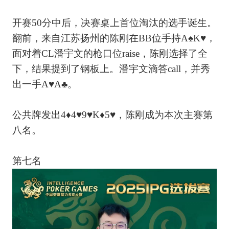
开赛50分中后，决赛桌上首位淘汰的选手诞生。
翻前，来自江苏扬州的陈刚在BB位手持A♠K♥，
面对着CL潘宇文的枪口位raise，陈刚选择了全
下，结果提到了钢板上。潘宇文滴答call，并秀
出一手A♥A♣。
公共牌发出4♦4♥9♥K♦5♥，陈刚成为本次主赛第
八名。
第七名