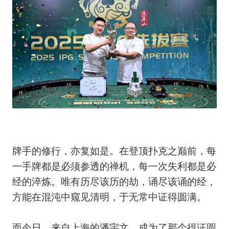
牌手的修行，亦复如是。在登顶扑克之巅前，每
一手牌都是必须参透的禅机，每一次失利都是必
经的淬炼。唯有历尽该历的劫，诵尽该诵的经，
方能在混沌中窥见清明，于无常中证得圆满。
而今日，来自上海的潘宇文，成为了那个得证圆