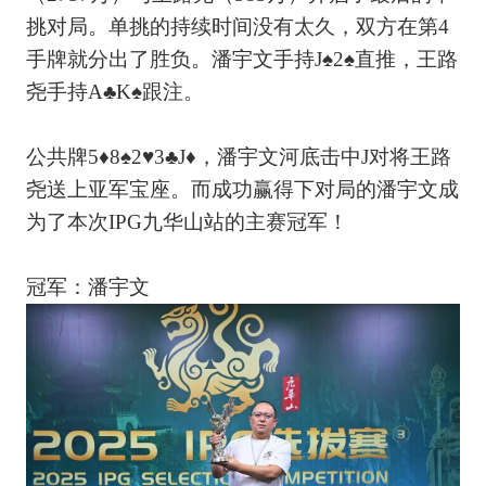
挑对局。单挑的持续时间没有太久，双方在第4
手牌就分出了胜负。潘宇文手持J♠2♠直推，王路
尧手持A♣K♠跟注。
公共牌5♦8♠2♥3♣J♦，潘宇文河底击中J对将王路
尧送上亚军宝座。而成功赢得下对局的潘宇文成
为了本次IPG九华山站的主赛冠军！
冠军：潘宇文