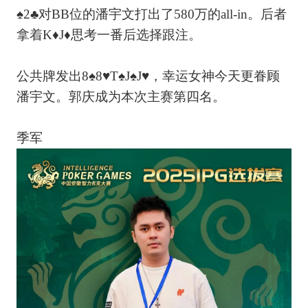
♠2♣对BB位的潘宇文打出了580万的all-in。后者
拿着K♦J♦思考一番后选择跟注。
公共牌发出8♠8♥T♠J♠J♥，幸运女神今天更眷顾
潘宇文。郭庆成为本次主赛第四名。
季军