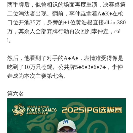
两手牌后，似曾相识的场面再度重演，决赛桌第
二位淘汰者出现。翻前，李仲垚拿着A♣K♦在枪
口位开池35万，身旁的+1位黄浩根直接all-in 380
万，其余人全部弃牌行动再次回到李仲垚，cal
l。
然后，他看到了对手的A♣A♦，表情难受得像是
吃到了10万只苍蝇。公共牌5♣5♦3♦6♦7♣，李仲
垚成为本次主赛第七名。
第六名