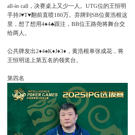
all-in call，决赛桌上又少一人。UTG位的王恒明
手持J♥T♥翻前直喷180万。弃牌到SB位黄浩根这
里，想了想用4♦4♣跟注，BB位王路尧将舞台交
给两人。
公共牌发出2♦4♠K♦J♦3♦，黄浩根单张成花，将
王恒明送上第五名的领奖台。
第四名