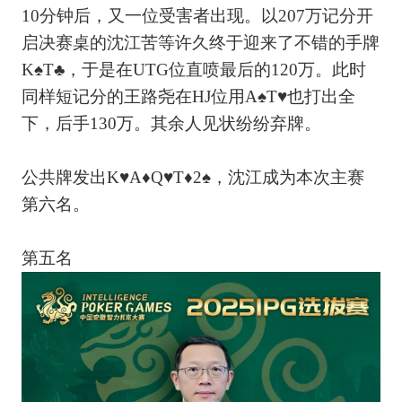
10分钟后，又一位受害者出现。以207万记分开
启决赛桌的沈江苦等许久终于迎来了不错的手牌
K♠T♣，于是在UTG位直喷最后的120万。此时
同样短记分的王路尧在HJ位用A♠T♥也打出全
下，后手130万。其余人见状纷纷弃牌。
公共牌发出K♥A♦Q♥T♦2♠，沈江成为本次主赛
第六名。
第五名