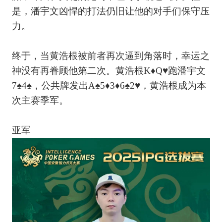
是，潘宇文凶悍的打法仍旧让他的对手们保守压
力。
终于，当黄浩根被前者再次逼到角落时，幸运之
神没有再眷顾他第二次。黄浩根K♦Q♥跑潘宇文
7♠4♠，公共牌发出A♠5♦3♦6♠2♥，黄浩根成为本
次主赛季军。
亚军