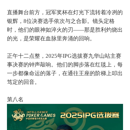
直播舞台前方，冠军奖杯在灯光下流转着冷冽的
银辉，8位决赛选手依次与之合影。镜头定格
时，他们的眼神如淬火的刃——那是胜利灼烧出
的光，是荣耀在血脉里奔涌的回响。
正午十二点整，2025年IPG选拔赛九华山站主赛
事决赛的钟声敲响。他们的脚步落在红毯上，每
一步都像命运的落子，在通往王座的阶梯上叩出
笃定的回音。
第八名