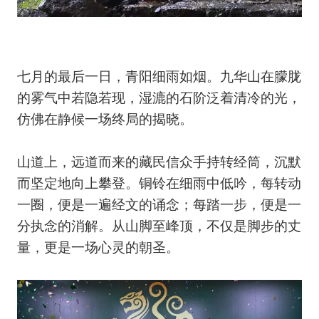
七月的最后一日，青阳细雨如烟。九华山在朦胧
的雾气中若隐若现，湿漉的石阶泛着清冷的光，
仿佛在静候一场终局的揭晓。
山道上，远道而来的藏民信众手持转经筒，沉默
而坚定地向上攀登。铜铃在细雨中低吟，每转动
一圈，便是一遍经文的诵念；每踏一步，便是一
分执念的消解。从山脚至峰顶，不仅是脚步的丈
量，更是一场心灵的朝圣。