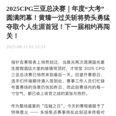
2025CPG三亚总决赛｜年度“大考”
圆满闭幕！黄臻一过关斩将势头勇猛
夺取个人生涯首冠！下一届相约再闯
关！
2025-08-31 02:12:33