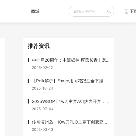
商城
下
推荐资讯
中扑网20周年：中流砥柱 厚蕴长青 | 宠粉送书重磅福利 赠送《最优扑克玩法》
2026-02-12
【Polk解析】Foxen用同花跟注全下撞葫芦输1200w底池被狂喷，但Polk说他没有错
2025-10-24
2025WSOP | 1w刀主赛A组热力开赛，Wesley Fei跻身前十，1w刀混合赛徐强记分牌第一晋级
2025-07-04
传奇济州岛 | 10w刀PLO主赛丁彪获亚军，Lin Wei、Dai Zhikang、黄文杰承包三、四、七名
2025-03-13