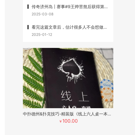
传奇济州岛 | 赛事#9王烨苦熬后获得第3名，丁彪第7名，赛事#10杨崇贤获第3名
2025-03-08
看完这篇文章后，估计很多人不会想做牌手了
2025-01-12
中扑德州&扑克技巧-精装版《线上六人桌一本通》
100.00
￥