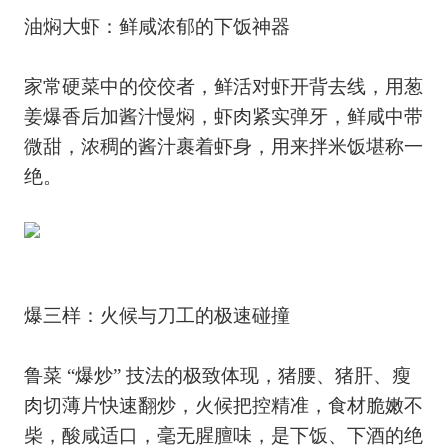
油焖大虾：鲜咸浓郁的下饭神器
家常硬菜中的佼佼者，鲜活对虾开背去线，用葱
姜爆香后加酱汁慢焖，虾肉紧实弹牙，鲜咸中带
微甜，浓稠的酱汁裹着虾身，用来拌米饭堪称一
绝。
爆三样：火候与刀工的极速碰撞
鲁菜 “爆炒” 技法的极致体现，猪腰、猪肝、瘦
肉切薄片快速翻炒，火候把控精准，食材脆嫩不
柴，酸咸适口，毫无腥膻味，是下饭、下酒的绝