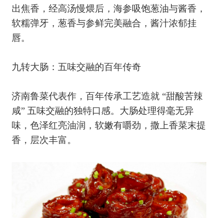
出焦香，经高汤慢煨后，海参吸饱葱油与酱香，
软糯弹牙，葱香与参鲜完美融合，酱汁浓郁挂
唇。
九转大肠：五味交融的百年传奇
济南鲁菜代表作，百年传承工艺造就 “甜酸苦辣
咸” 五味交融的独特口感。大肠处理得毫无异
味，色泽红亮油润，软嫩有嚼劲，撒上香菜末提
香，层次丰富。