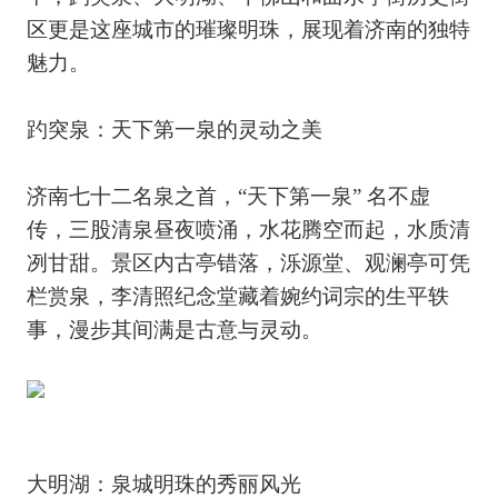
区更是这座城市的璀璨明珠，展现着济南的独特
魅力。
趵突泉：天下第一泉的灵动之美
济南七十二名泉之首，“天下第一泉” 名不虚
传，三股清泉昼夜喷涌，水花腾空而起，水质清
冽甘甜。景区内古亭错落，泺源堂、观澜亭可凭
栏赏泉，李清照纪念堂藏着婉约词宗的生平轶
事，漫步其间满是古意与灵动。
大明湖：泉城明珠的秀丽风光