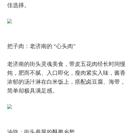
佳选择。
把子肉：老济南的 “心头肉”
老济南的街头灵魂美食，带皮五花肉经长时间慢
炖，肥而不腻、入口即化，瘦肉紧实入味，酱香
浓郁的汤汁淋在白米饭上，搭配卤豆腐、海带，
简单却极具满足感。
油旋：街头巷尾的酥脆乡愁