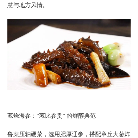
慧与地方风情。
葱烧海参：“葱比参贵” 的鲜醇典范
鲁菜压轴硬菜，选用肥厚辽参，搭配章丘大葱炸