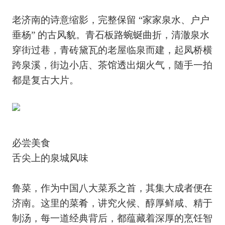
老济南的诗意缩影，完整保留 “家家泉水、户户
垂杨” 的古风貌。青石板路蜿蜒曲折，清澈泉水
穿街过巷，青砖黛瓦的老屋临泉而建，起凤桥横
跨泉溪，街边小店、茶馆透出烟火气，随手一拍
都是复古大片。
必尝美食
舌尖上的泉城风味
鲁菜，作为中国八大菜系之首，其集大成者便在
济南。这里的菜肴，讲究火候、醇厚鲜咸、精于
制汤，每一道经典背后，都蕴藏着深厚的烹饪智