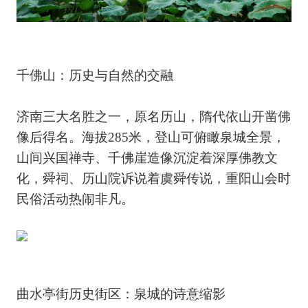
千佛山：历史与自然的交融
济南三大名胜之一，原名历山，隋代依山开凿佛
像后得名。海拔285米，登山可俯瞰泉城全景，
山间兴国禅寺、千佛崖造像沉淀着深厚佛教文
化，舜祠、历山院诉说着虞舜传说，重阳山会时
民俗活动热闹非凡。
曲水亭街历史街区：泉城的诗意缩影