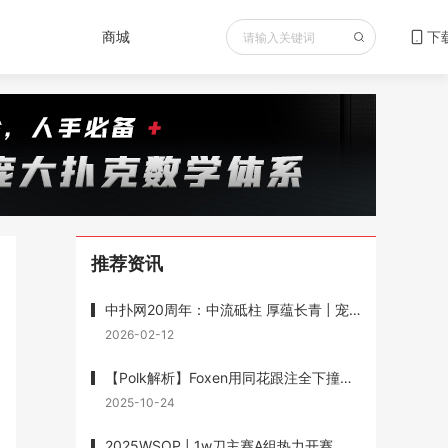
商城
下
推荐资讯
中扑网20周年：中流砥柱 厚蕴长青 | 宠粉送书重磅福利 赠送《最优扑克玩法》
2026-02-12
【Polk解析】Foxen用同花跟注全下撞葫芦输1200w底池被狂喷，但Polk说他没有错
2025-10-24
2025WSOP | 1w刀主赛A组热力开赛，Wesley Fei跻身前十，1w刀混合赛徐强记分牌第一晋级