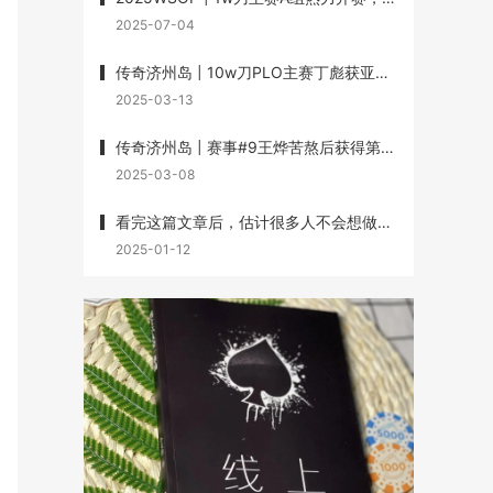
2025-07-04
传奇济州岛 | 10w刀PLO主赛丁彪获亚军，Lin Wei、Dai Zhikang、黄文杰承包三、四、七名
2025-03-13
传奇济州岛 | 赛事#9王烨苦熬后获得第3名，丁彪第7名，赛事#10杨崇贤获第3名
2025-03-08
看完这篇文章后，估计很多人不会想做牌手了
2025-01-12