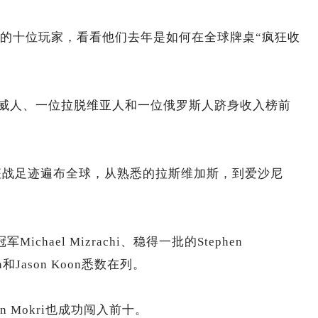
高的十位玩家，看看他们去年是如何在全球牌桌“疯狂收
威人、一位拉脱维亚人和一位俄罗斯人跻身收入榜前
的征战足迹遍布全球，从熟悉的拉斯维加斯，到爱沙尼
hael Mizrachi、稳得一批的Stephen
syan和Jason Koon悉数在列。
han Mokri也成功闯入前十。