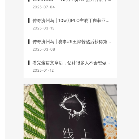
2025-07-04
传奇济州岛 | 10w刀PLO主赛丁彪获亚军，Lin Wei、Dai Zhikang、黄文杰承包三、四、七名
2025-03-13
传奇济州岛 | 赛事#9王烨苦熬后获得第3名，丁彪第7名，赛事#10杨崇贤获第3名
2025-03-08
看完这篇文章后，估计很多人不会想做牌手了
2025-01-12