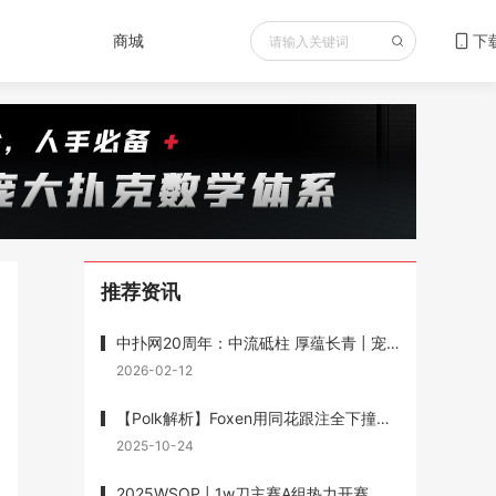
商城
下
推荐资讯
中扑网20周年：中流砥柱 厚蕴长青 | 宠粉送书重磅福利 赠送《最优扑克玩法》
2026-02-12
【Polk解析】Foxen用同花跟注全下撞葫芦输1200w底池被狂喷，但Polk说他没有错
2025-10-24
2025WSOP | 1w刀主赛A组热力开赛，Wesley Fei跻身前十，1w刀混合赛徐强记分牌第一晋级