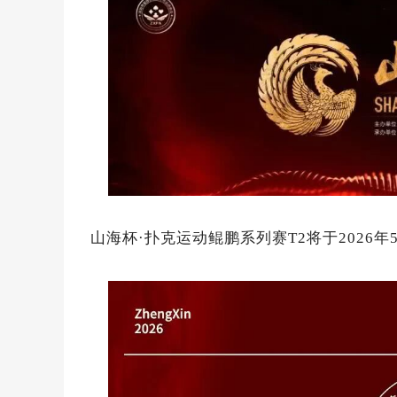
山海杯·扑克运动鲲鹏系列赛T2将于2026