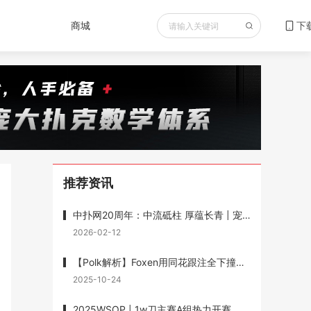
商城
下
推荐资讯
中扑网20周年：中流砥柱 厚蕴长青 | 宠粉送书重磅福利 赠送《最优扑克玩法》
2026-02-12
【Polk解析】Foxen用同花跟注全下撞葫芦输1200w底池被狂喷，但Polk说他没有错
2025-10-24
2025WSOP | 1w刀主赛A组热力开赛，Wesley Fei跻身前十，1w刀混合赛徐强记分牌第一晋级