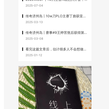
2025-07-04
传奇济州岛 | 10w刀PLO主赛丁彪获亚军，Lin Wei、Dai Zhikang、黄文杰承包三、四、七名
2025-03-13
传奇济州岛 | 赛事#9王烨苦熬后获得第3名，丁彪第7名，赛事#10杨崇贤获第3名
2025-03-08
看完这篇文章后，估计很多人不会想做牌手了
2025-01-12