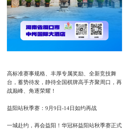
高标准赛事规格、丰厚专属奖励、全新竞技舞
台，蓄势待发，静待全国棋牌高手齐聚周口，再
战巅峰、角逐荣耀！
益阳站秋季赛：9月9日-14日如约再战
一城赴约，再会益阳！华冠杯益阳站秋季赛正式