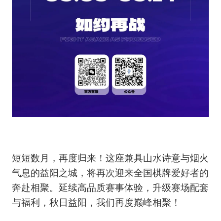
短短数月，再度归来！这座兼具山水诗意与烟火
气息的益阳之城，将再次迎来全国棋牌爱好者的
奔赴相聚。延续高品质赛事体验，升级赛场配套
与福利，秋日益阳，我们再度巅峰相聚！