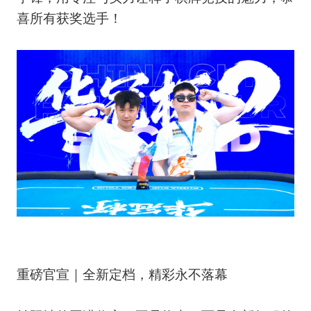
喜所有获奖选手！
重磅官宣｜全新定档，精彩永不落幕