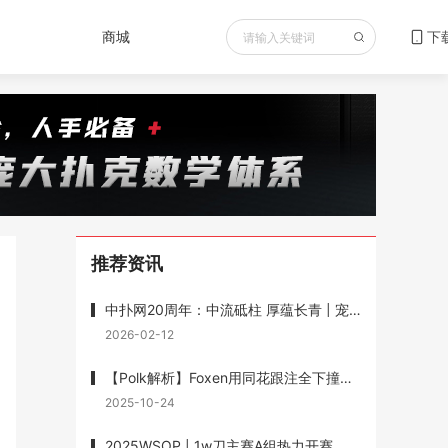
商城
下
推荐资讯
中扑网20周年：中流砥柱 厚蕴长青 | 宠粉送书重磅福利 赠送《最优扑克玩法》
2026-02-12
【Polk解析】Foxen用同花跟注全下撞葫芦输1200w底池被狂喷，但Polk说他没有错
2025-10-24
2025WSOP | 1w刀主赛A组热力开赛，Wesley Fei跻身前十，1w刀混合赛徐强记分牌第一晋级