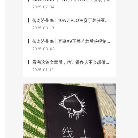
2025-07-04
传奇济州岛 | 10w刀PLO主赛丁彪获亚军，Lin Wei、Dai Zhikang、黄文杰承包三、四、七名
2025-03-13
传奇济州岛 | 赛事#9王烨苦熬后获得第3名，丁彪第7名，赛事#10杨崇贤获第3名
2025-03-08
看完这篇文章后，估计很多人不会想做牌手了
2025-01-12