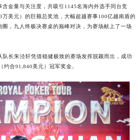
事含金量与关注度，共吸引1145名海内外选手同台竞
.733万美元）的巨额总奖池，大幅超越赛事100亿越南盾的
奖励圈，九人终极决赛桌的巅峰对决，为赛场献上了一场
战队队长朱泾轩凭借稳健极致的赛场发挥脱颖而出，成功
约合91,840美元）冠军奖金。