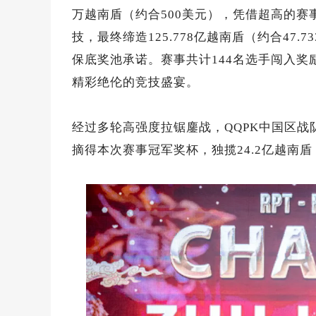
万越南盾（约合500美元），凭借超高的赛
技，最终缔造125.778亿越南盾（约合47
保底奖池承诺。赛事共计144名选手闯入
精彩绝伦的竞技盛宴。
经过多轮高强度拉锯鏖战，QQPK中国区
摘得本次赛事冠军奖杯，独揽24.2亿越南盾（