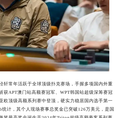
泾轩常年活跃于全球顶级扑克赛场，手握多项国内外重
获APT澳门站高额赛冠军、WPT韩国站超级深筹赛冠
亚欧顶级高额系列赛中登顶，硬实力稳居国内选手第一
 Mob统计，其个人现场赛事总奖金已突破126万美元，是国
最高奖金诞生于2024年Triton超级高额豪客系列赛