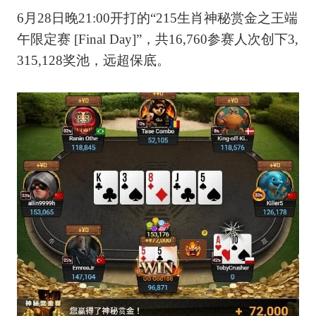
6月28日晚21:00开打的“215生肖神秘赏金之王端
午限定赛 [Final Day]”，共16,760参赛人次创下3,
315,128奖池，远超保底。