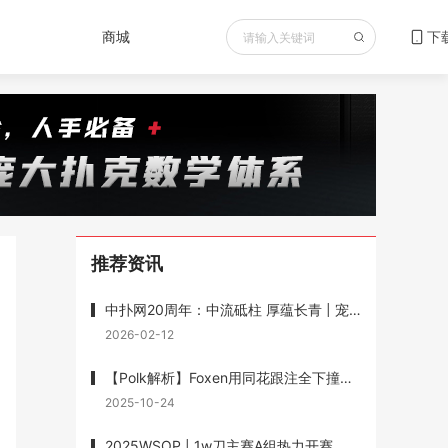
商城
下
推荐资讯
中扑网20周年：中流砥柱 厚蕴长青 | 宠粉送书重磅福利 赠送《最优扑克玩法》
2026-02-12
【Polk解析】Foxen用同花跟注全下撞葫芦输1200w底池被狂喷，但Polk说他没有错
2025-10-24
2025WSOP | 1w刀主赛A组热力开赛，Wesley Fei跻身前十，1w刀混合赛徐强记分牌第一晋级