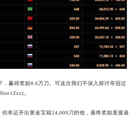
ho夺下，赢得奖励8.6万刀。可这次我们不深入探讨夺冠过
ue1Zzz)。
，但幸运开出黄金宝箱24,000刀的他，最终奖励直接逼
。