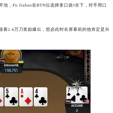
池，Fu Jiahao在BTN位选择拿口袋J全下，对手用口
马胜出，紧接着2.4万刀奖励爆出，想必此时在屏幕前的他肯定是兴