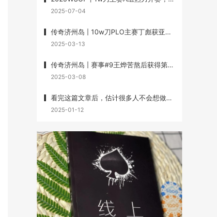
2025-07-04
传奇济州岛 | 10w刀PLO主赛丁彪获亚军，Lin Wei、Dai Zhikang、黄文杰承包三、四、七名
2025-03-13
传奇济州岛 | 赛事#9王烨苦熬后获得第3名，丁彪第7名，赛事#10杨崇贤获第3名
2025-03-08
看完这篇文章后，估计很多人不会想做牌手了
2025-01-12