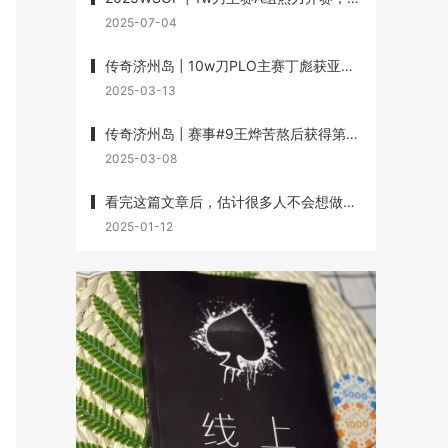
2025-07-04
传奇济州岛 | 10w刀PLO主赛丁彪获亚军，Lin Wei、Dai Zhikang、黄文杰承包三、四、七名
2025-03-13
传奇济州岛 | 赛事#9王烨苦熬后获得第3名，丁彪第7名，赛事#10杨崇贤获第3名
2025-03-08
看完这篇文章后，估计很多人不会想做牌手了
2025-01-12