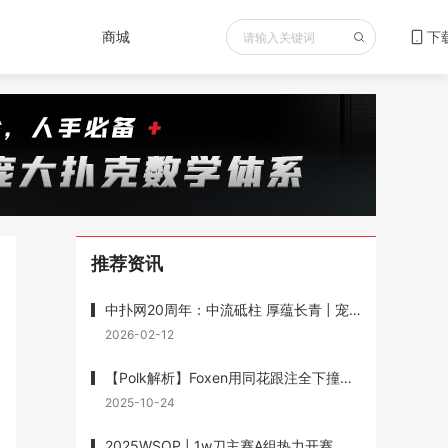
商城
下
推荐资讯
中扑网20周年：中流砥柱 厚蕴长青 | 宠粉送书重磅福利 赠送《最优扑克玩法》
2026-02-12
【Polk解析】Foxen用同花跟注全下撞葫芦输1200w底池被狂喷，但Polk说他没有错
2025-10-24
2025WSOP | 1w刀主赛A组热力开赛，Wesley Fei跻身前十，1w刀混合赛徐强记分牌第一晋级